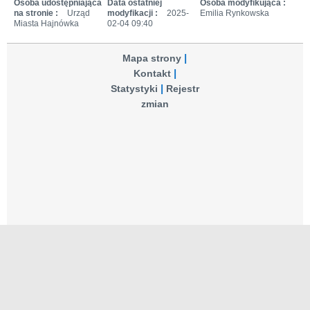
Osoba udostępniająca
Data ostatniej
Osoba modyfikująca :
na stronie :
Urząd
modyfikacji :
2025-
Emilia Rynkowska
Miasta Hajnówka
02-04 09:40
Mapa strony
Kontakt
Statystyki
Rejestr
zmian