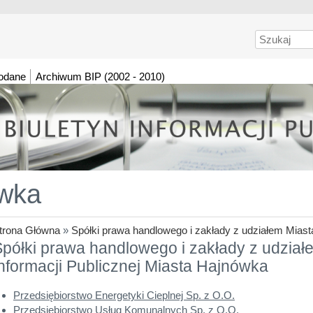
Szukaj
dodane
Archiwum BIP (2002 - 2010)
wka
trona Główna
»
Spółki prawa handlowego i zakłady z udziałem Miast
półki prawa handlowego i zakłady z udziałe
nformacji Publicznej Miasta Hajnówka
Przedsiębiorstwo Energetyki Cieplnej Sp. z O.O.
Przedsiębiorstwo Usług Komunalnych Sp. z O.O.