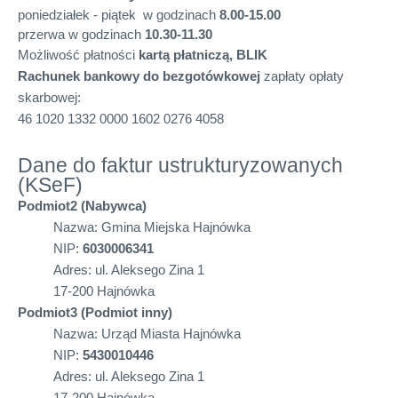
poniedziałek - piątek w godzinach
8.00-15.00
przerwa w godzinach
10.30-11.30
Możliwość płatności
kartą płatniczą, BLIK
Rachunek bankowy do bezgotówkowej
zapłaty opłaty
skarbowej:
46 1020 1332 0000 1602 0276 4058
Dane do faktur ustrukturyzowanych
(KSeF)
Podmiot2 (Nabywca)
Nazwa: Gmina Miejska Hajnówka
NIP:
6030006341
Adres: ul. Aleksego Zina 1
17-200 Hajnówka
Podmiot3 (Podmiot inny)
Nazwa: Urząd Miasta Hajnówka
NIP:
5430010446
Adres: ul. Aleksego Zina 1
17-200 Hajnówka