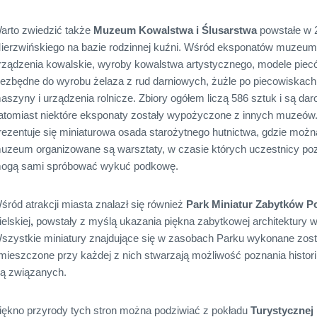
arto zwiedzić także
Muzeum Kowalstwa i Ślusarstwa
powstałe w 2
ierzwińskiego na bazie rodzinnej kuźni. Wśród eksponatów muzeum z
rządzenia kowalskie, wyroby kowalstwa artystycznego, modele piec
iezbędne do wyrobu żelaza z rud darniowych, żużle po piecowiskach
aszyny i urządzenia rolnicze. Zbiory ogółem liczą 586 sztuk i są da
atomiast niektóre eksponaty zostały wypożyczone z innych muzeów. 
rezentuje się miniaturowa osada starożytnego hutnictwa, gdzie moż
uzeum organizowane są warsztaty, w czasie których uczestnicy poz
ogą sami spróbować wykuć podkowę.
śród atrakcji miasta znalazł się również
Park Miniatur Zabytków P
ielskiej
,
powstały z myślą ukazania piękna zabytkowej architektury 
szystkie miniatury znajdujące się w zasobach Parku wykonane został
mieszczone przy każdej z nich stwarzają możliwość poznania histori
ią związanych.
iękno przyrody tych stron można podziwiać z pokładu
Turystycznej