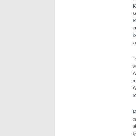
K
s
R
z
k
z
T
w
W
m
W
r
M
c
u
t