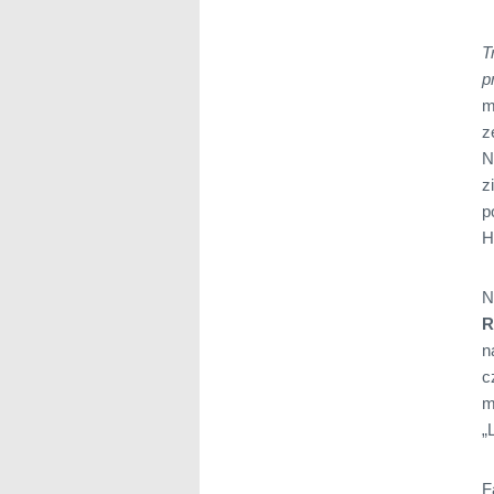
T
p
m
z
N
z
p
H
N
R
n
c
m
„
F