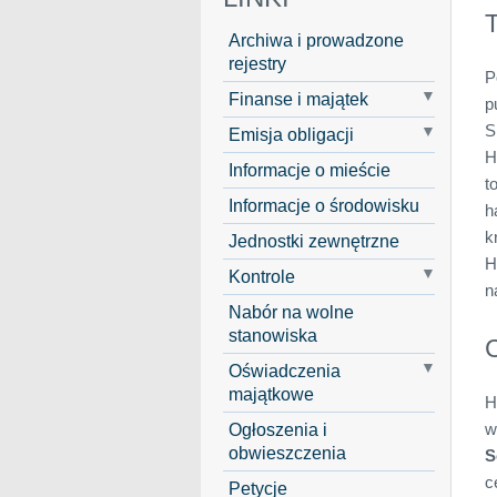
T
Archiwa i prowadzone
rejestry
P
Finanse i majątek
p
S
Emisja obligacji
H
Informacje o mieście
t
Informacje o środowisku
h
k
Jednostki zewnętrzne
H
Kontrole
n
Nabór na wolne
stanowiska
Oświadczenia
majątkowe
H
Ogłoszenia i
w
obwieszczenia
S
c
Petycje