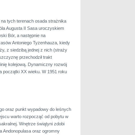
 na tych terenach osada strażnika
la Augusta II Sasa uroczyskiem
ki Bór, a następnie na
asów Antoniego Tyzenhauza, kiedy
y, z siedzibą jednej z nich (straży
zczyznę przechodził trakt
inię kolejową. Dynamiczny rozwój
 początki XX wieku. W 1951 roku
o oraz punkt wypadowy do leśnych
ejscu warto rozpocząć od pobytu w
sakralnej. Wnętrze świątyni zdobi
osa Andonopulasa oraz ogromny