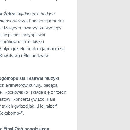
k Żubra
, wydarzenie będące
onu pogranicza.
Podczas jarmarku
wiedzającym towarzyszą występy
lne pieśni i przyśpiewki.
 spróbować m.in. kiszki
. Stałym już elementem jarmarku są
Kowalstwa i Ślusarstwa w
Ogólnopolski Festiwal Muzyki
ich animatorów kultury, będącą
e „Rockowisko” składa się z trzech
atów i koncertu gwiazd. Fani
kich gwiazd jak: „Hellraizer”,
„Seksbomby”.
ię
Finał Ogólnopolskiego