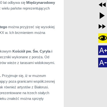
30 lat odbywa się
Międzynarodowy
 wielu państw reprezentujących
tego
można przyjrzeć się wysokiej
 XX w. Ich brzmieniem można
arokowym
Kościół pw. Św. Cyryla i
wieczniki wykonane z poroża. Od
etrów wieże z tarasami widokowymi.
j.
Przyjmuje się, iż w muzeum
stający poza granicami współczesnej
k również artystów z Białorusi.
 prezentowane na trzech stałych
ieku znaleźć można sprzęty