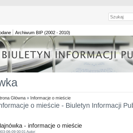
Szukaj
dodane
Archiwum BIP (2002 - 2010)
wka
trona Główna
»
Informacje o mieście
nformacje o mieście - Biuletyn Informacji P
ajnówka - informacje o mieście
003-06-09 00:01
Autor
: