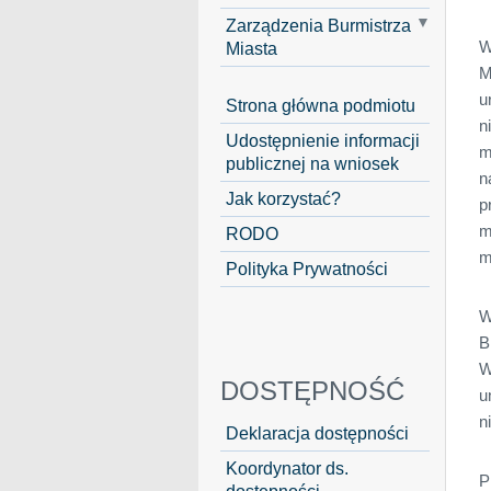
Zarządzenia Burmistrza
W
Miasta
M
u
Strona główna podmiotu
n
Udostępnienie informacji
m
publicznej na wniosek
n
Jak korzystać?
p
m
RODO
m
Polityka Prywatności
W
B
W
DOSTĘPNOŚĆ
u
n
Deklaracja dostępności
Koordynator ds.
P
dostępności