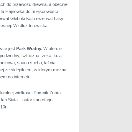
ach do przewozu drewna, a obecnie
asta Hajnówka do miejscowości
erwat Głęboki Kąt i rezerwat Lasy
Leśnej. Wzdłuż torowiska
wce jest
Park Wodny.
W ofercie
 podwodny, sztuczna rzeka, kula
olankowa, sauna sucha, łaźnia
znej ze sklepikiem, w którym można
em do internetu.
uralnej wielkości Pomnik Żubra –
Jan Siuta – autor sarkofagu
10r.