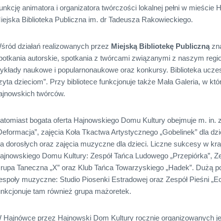
unkcję animatora i organizatora twórczości lokalnej pełni w mieście 
iejska Biblioteka Publiczna im. dr Tadeusza Rakowieckiego.
śród działań realizowanych przez
Miejską Bibliotekę Publiczną
zna
potkania autorskie, spotkania z twórcami związanymi z naszym reg
ykłady naukowe i popularnonaukowe oraz konkursy. Biblioteka uczes
zyta dzieciom”. Przy bibliotece funkcjonuje także Mała Galeria, w kt
ajnowskich twórców.
atomiast bogata oferta Hajnowskiego Domu Kultury obejmuje m. in. z
Deformacja”, zajęcia Koła Tkactwa Artystycznego „Gobelinek” dla dzi
la dorosłych oraz zajęcia muzyczne dla dzieci. Liczne sukcesy w kr
ajnowskiego Domu Kultury: Zespół Tańca Ludowego „Przepiórka”, Ze
rupa Taneczna „X” oraz Klub Tańca Towarzyskiego „Hadek”. Dużą po
espoły muzyczne: Studio Piosenki Estradowej oraz Zespół Pieśni „E
unkcjonuje tam również grupa mażoretek.
 Hajnówce przez Hajnowski Dom Kultury rocznie organizowanych jes