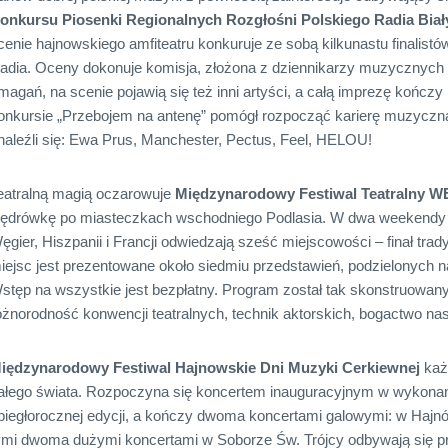
onkursu Piosenki Regionalnych Rozgłośni Polskiego Radia Biał
cenie hajnowskiego amfiteatru konkuruje ze sobą kilkunastu finalistó
adia. Oceny dokonuje komisja, złożona z dziennikarzy muzycznych 
magań, na scenie pojawią się też inni artyści, a całą imprezę kończy
onkursie „Przebojem na antenę” pomógł rozpocząć karierę muzyczną
naleźli się: Ewa Prus, Manchester, Pectus, Feel, HELOU!
eatralną magią oczarowuje
Międzynarodowy Festiwal Teatralny 
ędrówkę po miasteczkach wschodniego Podlasia. W dwa weekendy art
ęgier, Hiszpanii i Francji odwiedzają sześć miejscowości – finał tr
iejsc jest prezentowane około siedmiu przedstawień, podzielonych na 
stęp na wszystkie jest bezpłatny. Program został tak skonstruowan
óżnorodność konwencji teatralnych, technik aktorskich, bogactwo nas
iędzynarodowy Festiwal Hajnowskie Dni Muzyki Cerkiewnej
każ
ałego świata. Rozpoczyna się koncertem inauguracyjnym w wykonani
biegłorocznej edycji, a kończy dwoma koncertami galowymi: w Hajn
ymi dwoma dużymi koncertami w Soborze Św. Trójcy odbywają się p