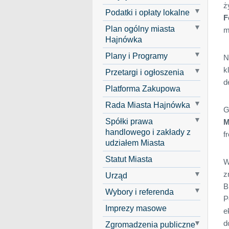
ż
Podatki i opłaty lokalne
F
Plan ogólny miasta
m
Hajnówka
Plany i Programy
N
k
Przetargi i ogłoszenia
d
Platforma Zakupowa
Rada Miasta Hajnówka
G
Spółki prawa
M
handlowego i zakłady z
f
udziałem Miasta
Statut Miasta
W
z
Urząd
B
Wybory i referenda
P
Imprezy masowe
e
d
Zgromadzenia publiczne