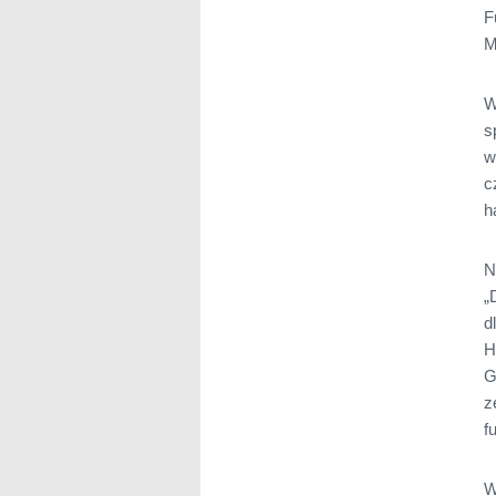
F
M
W
s
w
c
h
N
„
d
H
G
z
f
W