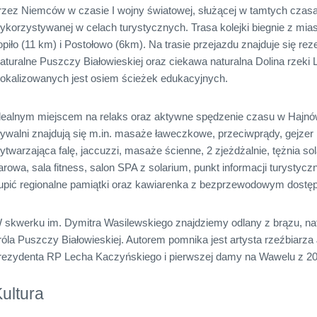
rzez Niemców w czasie I wojny światowej, służącej w tamtych czas
ykorzystywanej w celach turystycznych. Trasa kolejki biegnie z mi
opiło (11 km) i Postołowo (6km). Na trasie przejazdu znajduje się rez
aturalne Puszczy Białowieskiej oraz ciekawa naturalna Dolina rzeki 
lokalizowanych jest osiem ścieżek edukacyjnych.
dealnym miejscem na relaks oraz aktywne spędzenie czasu w Hajnó
ływalni znajdują się m.in. masaże ławeczkowe, przeciwprądy, gejzer
ytwarzająca falę, jaccuzzi, masaże ścienne, 2 zjeżdżalnie, tężnia s
arowa, sala fitness, salon SPA z solarium, punkt informacji turystyc
upić regionalne pamiątki oraz kawiarenka z bezprzewodowym dostęp
 skwerku im. Dymitra Wasilewskiego znajdziemy odlany z brązu, nat
róla Puszczy Białowieskiej. Autorem pomnika jest artysta rzeźbiarza 
rezydenta RP Lecha Kaczyńskiego i pierwszej damy na Wawelu z 20
ultura