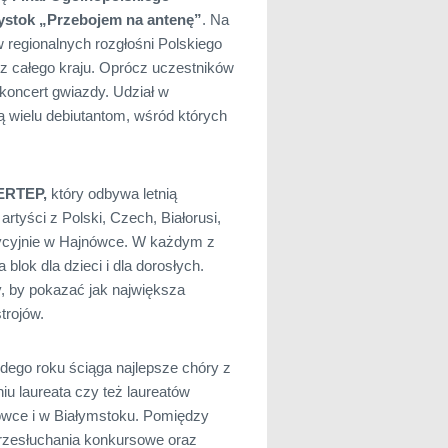
ystok „Przebojem na antenę”
. Na
w regionalnych rozgłośni Polskiego
z całego kraju. Oprócz uczestników
 koncert gwiazdy. Udział w
 wielu debiutantom, wśród których
WERTEP,
który odbywa letnią
yści z Polski, Czech, Białorusi,
adycyjnie w Hajnówce. W każdym z
blok dla dzieci i dla dorosłych.
y, by pokazać jak największa
trojów.
dego roku ściąga najlepsze chóry z
u laureata czy też laureatów
ówce i w Białymstoku. Pomiędzy
rzesłuchania konkursowe oraz