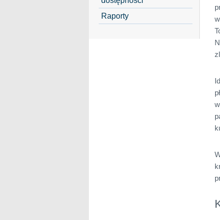
p
Raporty
w
T
N
z
I
p
w
p
k
W
k
p
K