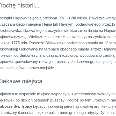
rochę historii...
oczątki Hajnówki sięgają przełomu XVII-XVIII wieku. Powstała wtedy
uszczańskiego imieniem Hejna lub Haynym, obdarowanego przez kró
krobosławką. Nazwa tego uroczyska wkrótce zmieniła się na Hajnows
ajnowszczyznę. Większe znaczenie Hajnowszczyzna zyskała za cz
o około 1775 roku Puszcza Białowieska podzielona została na 13 straż
ajnowskiej) ulokowanej na terenach obecnego miasta. Przez Hajnows
rólewski do Białowieży, a w czasach rozbiorów wybudowano carską l
ajnówki spowodowany rozwojem przemysłu drzewnego, datuje się na
adano Hajnówce prawa miejskie.
Ciekawe miejsca
ajnówka to wspaniałe miejsce wypoczynku weekendowo-wakacyjneg
ędrówek po dzikich ostępach puszczy. Podróż po tym urokliwym mi
oborze Św. Trójcy
będącym swoistą perłą hajnowskiej architektury 
eramiczny ikonostas, piękne polichromie greckiego artysty Dymitri