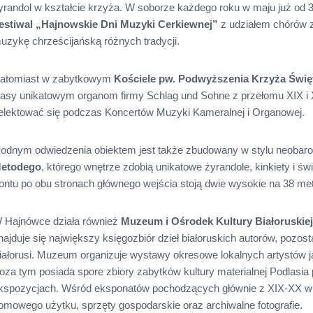
yrandol w kształcie krzyża. W soborze każdego roku w maju już od 
estiwal „Hajnowskie Dni Muzyki Cerkiewnej”
z udziałem chórów z
uzykę chrześcijańską różnych tradycji.
atomiast w zabytkowym
Kościele pw. Podwyższenia Krzyża Świę
lasy unikatowym organom firmy Schlag und Sohne z przełomu XIX i
elektować się podczas Koncertów Muzyki Kameralnej i Organowej.
odnym odwiedzenia obiektem jest także zbudowany w stylu neob
etodego
, którego wnętrze zdobią unikatowe żyrandole, kinkiety i ś
rontu po obu stronach głównego wejścia stoją dwie wysokie na 38 m
 Hajnówce działa również
Muzeum i Ośrodek Kultury Białoruskie
najduje się największy księgozbiór dzieł białoruskich autorów, pozo
iałorusi. Muzeum organizuje wystawy okresowe lokalnych artystów ja
oza tym posiada spore zbiory zabytków kultury materialnej Podlasia
kspozycjach. Wśród eksponatów pochodzących głównie z XIX-XX w
omowego użytku, sprzęty gospodarskie oraz archiwalne fotografie.