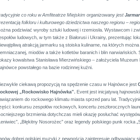
radycyjnie co roku w Amfiteatrze Miejskim organizowany jest
Jarmar
rezentacją folkloru i kulturowego dziedzictwa naszego regionu – regi
ożna podziwiać wyroby sztuki ludowej i rzemiosła. Wystawcom i z
espołów ludowych, w tym także z Białorusi i Ukrainy, prezentując loka
iewątpliwą atrakcją jarmarku są stoiska kulinarne, na których można
iemniaczanej, miodów a także kotletów baranich i blin narwiańskich
okazy kowalstwa Stanisława Mierzwińskiego – założyciela Muzeum 
ajnówce powstałego na bazie rodzinnej kuźni.
iezwykle ciekawą propozycją na spędzenie czasu w Hajnówce jest
ockowej „Rockowisko Hajnówka”
.
Event jest inicjatywą hajnowsk
awiązaniem do rockowego klimatu miasta sprzed paru lat. Tradycyjni
zęści: konkursu zespołów rockowych, koncertu zeszłorocznych laure
ocniejszego brzmienia dotychczas mieli okazję posłuchać występów ta
Leniwiec”, „Błękitny Nosorożec” oraz legendy polskiego punk rocka 
anów dobrej polskiej muzyki z pewnością zainteresuje odbywający s