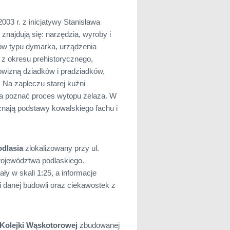
003 r. z inicjatywy Stanisława
najdują się: narzędzia, wyroby i
ów typu dymarka, urządzenia
 z okresu prehistorycznego,
rowizną dziadków i pradziadków,
Na zapleczu starej kuźni
na poznać proces wytopu żelaza. W
nają podstawy kowalskiego fachu i
odlasia
zlokalizowany przy ul.
województwa podlaskiego.
y w skali 1:25, a informacje
i danej budowli oraz ciekawostek z
 Kolejki Wąskotorowej
zbudowanej