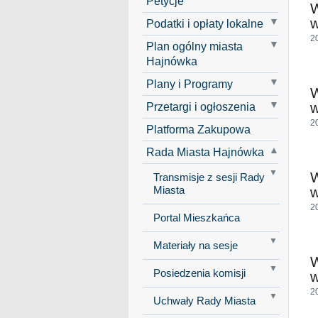
Petycje
w
Podatki i opłaty lokalne
2
Plan ogólny miasta
Hajnówka
Plany i Programy
Przetargi i ogłoszenia
w
2
Platforma Zakupowa
Rada Miasta Hajnówka
Transmisje z sesji Rady
Miasta
w
2
Portal Mieszkańca
Materiały na sesje
Posiedzenia komisji
w
2
Uchwały Rady Miasta