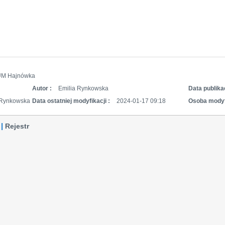
UM Hajnówka
Autor :
Emilia Rynkowska
Data publikac
 Rynkowska
Data ostatniej modyfikacji :
2024-01-17 09:18
Osoba modyf
Rejestr