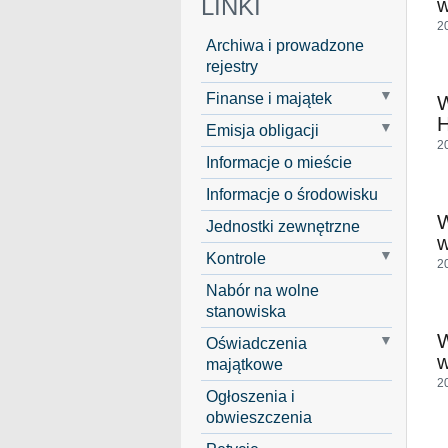
LINKI
w
2
Archiwa i prowadzone
rejestry
Finanse i majątek
H
Emisja obligacji
2
Informacje o mieście
Informacje o środowisku
Jednostki zewnętrzne
w
Kontrole
2
Nabór na wolne
stanowiska
Oświadczenia
w
majątkowe
2
Ogłoszenia i
obwieszczenia