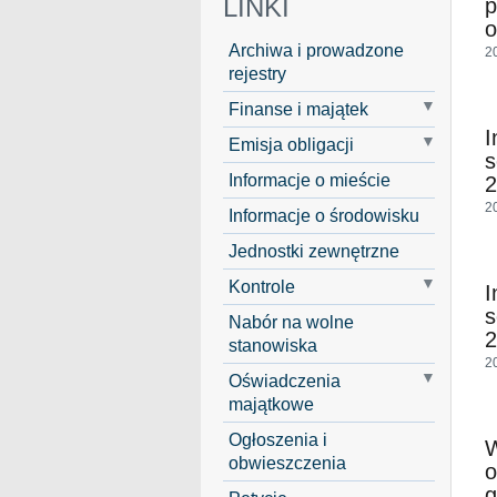
LINKI
p
o
Archiwa i prowadzone
2
rejestry
Finanse i majątek
I
Emisja obligacji
s
Informacje o mieście
2
2
Informacje o środowisku
Jednostki zewnętrzne
Kontrole
I
s
Nabór na wolne
2
stanowiska
2
Oświadczenia
majątkowe
Ogłoszenia i
W
obwieszczenia
o
g