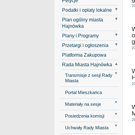
Petycje
2
Podatki i opłaty lokalne
Plan ogólny miasta
Hajnówka
W
o
Plany i Programy
g
Przetargi i ogłoszenia
2
Platforma Zakupowa
Rada Miasta Hajnówka
W
Transmisje z sesji Rady
H
Miasta
2
Portal Mieszkańca
Materiały na sesje
W
M
Posiedzenia komisji
2
Uchwały Rady Miasta