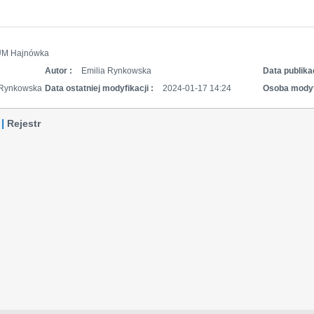
UM Hajnówka
Autor :
Emilia Rynkowska
Data publikac
 Rynkowska
Data ostatniej modyfikacji :
2024-01-17 14:24
Osoba modyf
Rejestr