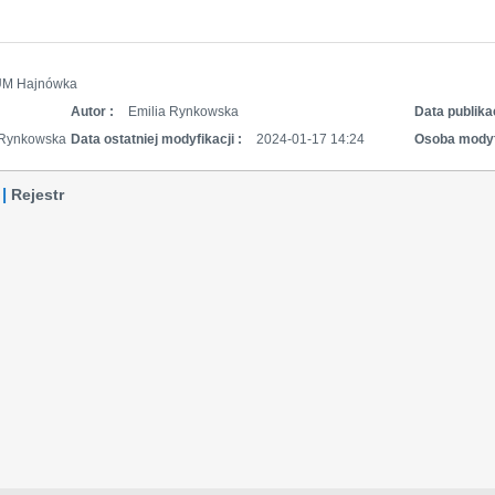
UM Hajnówka
Autor :
Emilia Rynkowska
Data publikac
 Rynkowska
Data ostatniej modyfikacji :
2024-01-17 14:24
Osoba modyf
Rejestr