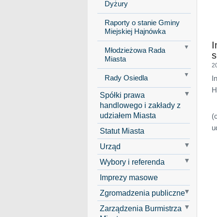
Dyżury
Raporty o stanie Gminy
Miejskiej Hajnówka
I
Młodzieżowa Rada
s
Miasta
2
Rady Osiedla
I
H
Spółki prawa
handlowego i zakłady z
udziałem Miasta
(
u
Statut Miasta
Urząd
Wybory i referenda
Imprezy masowe
Zgromadzenia publiczne
Zarządzenia Burmistrza