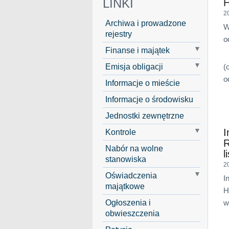
LINKI
H
2
Archiwa i prowadzone
W
rejestry
o
Finanse i majątek
Emisja obligacji
(
o
Informacje o mieście
Informacje o środowisku
Jednostki zewnętrzne
I
Kontrole
R
Nabór na wolne
l
stanowiska
2
Oświadczenia
I
majątkowe
H
Ogłoszenia i
w
obwieszczenia