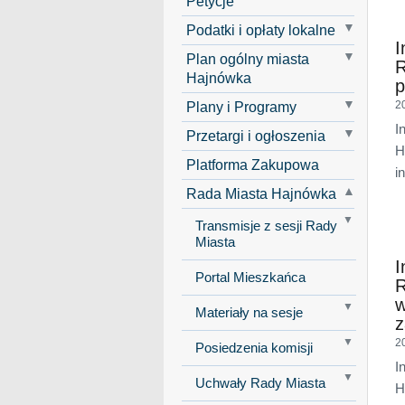
Petycje
Podatki i opłaty lokalne
I
Plan ogólny miasta
R
Hajnówka
p
Plany i Programy
2
I
Przetargi i ogłoszenia
H
Platforma Zakupowa
i
Rada Miasta Hajnówka
Transmisje z sesji Rady
Miasta
I
Portal Mieszkańca
R
w
Materiały na sesje
z
2
Posiedzenia komisji
I
Uchwały Rady Miasta
H