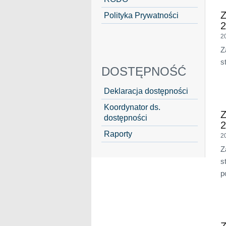
Z
Polityka Prywatności
2
2
Z
s
DOSTĘPNOŚĆ
Deklaracja dostępności
Koordynator ds.
Z
dostępności
2
Raporty
2
Z
s
p
Z