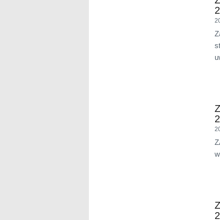
2
2
Z
s
u
Z
2
2
Z
w
Z
2