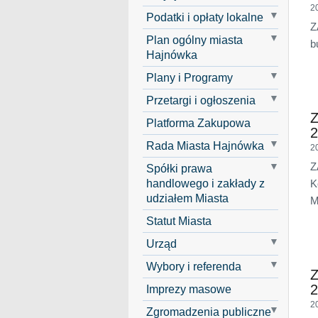
2
Podatki i opłaty lokalne
Z
Plan ogólny miasta
b
Hajnówka
Plany i Programy
Przetargi i ogłoszenia
Z
Platforma Zakupowa
2
Rada Miasta Hajnówka
2
Z
Spółki prawa
handlowego i zakłady z
K
udziałem Miasta
M
Statut Miasta
Urząd
Wybory i referenda
Z
2
Imprezy masowe
2
Zgromadzenia publiczne