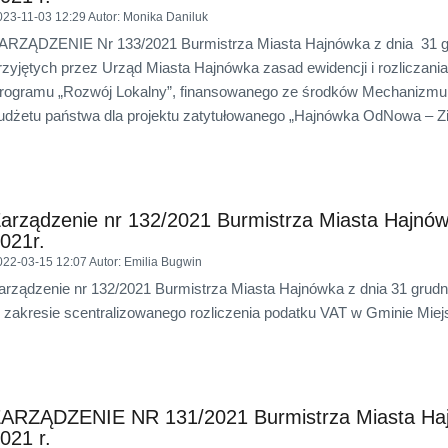
023-11-03 12:29
Autor
: Monika Daniluk
ARZĄDZENIE Nr 133/2021 Burmistrza Miasta Hajnówka z dnia 31 gru
rzyjętych przez Urząd Miasta Hajnówka zasad ewidencji i rozlicza
rogramu „Rozwój Lokalny”, finansowanego ze środków Mechanizm
udżetu państwa dla projektu zatytułowanego „Hajnówka OdNowa – Zi
arządzenie nr 132/2021 Burmistrza Miasta Hajnów
021r.
022-03-15 12:07
Autor
: Emilia Bugwin
arządzenie nr 132/2021 Burmistrza Miasta Hajnówka z dnia 31 grudn
 zakresie scentralizowanego rozliczenia podatku VAT w Gminie Miej
ARZĄDZENIE NR 131/2021 Burmistrza Miasta Hajn
021 r.