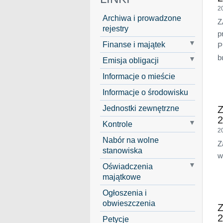
2
Archiwa i prowadzone
Z
rejestry
p
Finanse i majątek
P
b
Emisja obligacji
Informacje o mieście
Informacje o środowisku
Jednostki zewnętrzne
Z
2
Kontrole
2
Nabór na wolne
Z
stanowiska
w
Oświadczenia
majątkowe
Ogłoszenia i
obwieszczenia
Z
2
Petycje