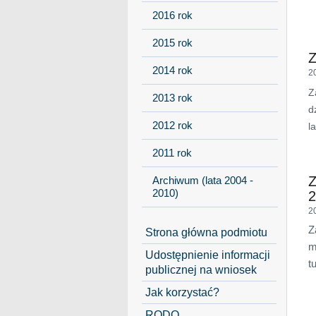
2016 rok
2015 rok
Z
2014 rok
2
Z
2013 rok
d
2012 rok
l
2011 rok
Z
Archiwum (lata 2004 -
2010)
2
2
Z
Strona główna podmiotu
m
Udostępnienie informacji
t
publicznej na wniosek
Jak korzystać?
RODO