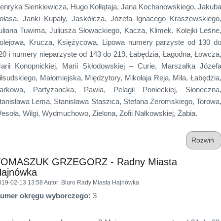
enryka Sienkiewicza, Hugo Kołłątaja, Jana Kochanowskiego, Jakub
ołasa, Janki Kupały, Jaskółcza, Józefa Ignacego Kraszewskiego
uliana Tuwima, Juliusza Słowackiego, Kacza, Klimek, Kolejki Leśne
olejowa, Krucza, Księżycowa, Lipowa numery parzyste od 130 d
20 i numery nieparzyste od 143 do 219, Łabędzia, Łagodna, Łowcza
arii Konopnickiej, Marii Skłodowskiej – Curie, Marszałka Józef
iłsudskiego, Małomiejska, Międzytory, Mikołaja Reja, Miła, Łabędzia
arkowa, Partyzancka, Pawia, Pelagii Ponieckiej, Słoneczna
tanisława Lema, Stanisława Staszica, Stefana Żeromskiego, Torowa
esoła, Wilgi, Wydmuchowo, Zielona, Zofii Nałkowskiej, Żabia.
Rozwiń
TOMASZUK GRZEGORZ - Radny Miasta
ajnówka
019-02-13 13:58
Autor
: Biuro Rady Miasta Hajnówka
umer okręgu wyborczego:
3