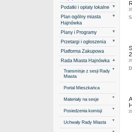
Podatki i opłaty lokalne
2
Plan ogólny miasta
S
Hajnówka
Plany i Programy
Przetargi i ogłoszenia
Platforma Zakupowa
2
Rada Miasta Hajnówka
2
D
Transmisje z sesji Rady
Miasta
Portal Mieszkańca
A
Materiały na sesje
H
Posiedzenia komisji
2
Uchwały Rady Miasta