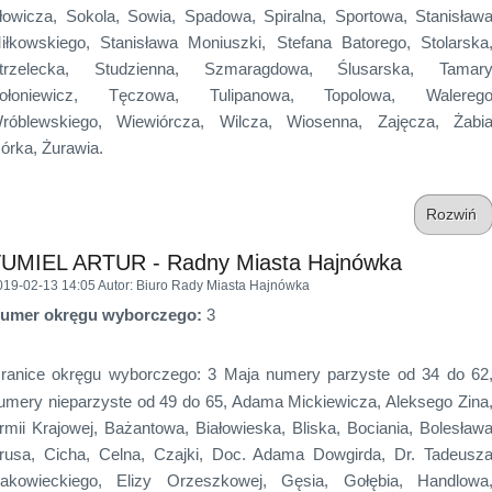
łowicza, Sokola, Sowia, Spadowa, Spiralna, Sportowa, Stanisław
iłkowskiego, Stanisława Moniuszki, Stefana Batorego, Stolarska
trzelecka, Studzienna, Szmaragdowa, Ślusarska, Tamar
ołoniewicz, Tęczowa, Tulipanowa, Topolowa, Walereg
róblewskiego, Wiewiórcza, Wilcza, Wiosenna, Zajęcza, Żabi
órka, Żurawia.
Rozwiń
UMIEL ARTUR - Radny Miasta Hajnówka
019-02-13 14:05
Autor
: Biuro Rady Miasta Hajnówka
umer okręgu wyborczego:
3
ranice okręgu wyborczego: 3 Maja numery parzyste od 34 do 62
umery nieparzyste od 49 do 65, Adama Mickiewicza, Aleksego Zina
rmii Krajowej, Bażantowa, Białowieska, Bliska, Bociania, Bolesław
rusa, Cicha, Celna, Czajki, Doc. Adama Dowgirda, Dr. Tadeusz
akowieckiego, Elizy Orzeszkowej, Gęsia, Gołębia, Handlowa