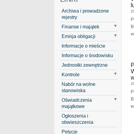
l
Archiwa i prowadzone
2
rejestry
P
Finanse i majątek
B
w
Emisja obligacji
Informacje o mieście
Informacje o środowisku
Jednostki zewnętrzne
Kontrole
w
Nabór na wolne
2
stanowiska
P
B
Oświadczenia
majątkowe
w
Ogłoszenia i
obwieszczenia
Petycje