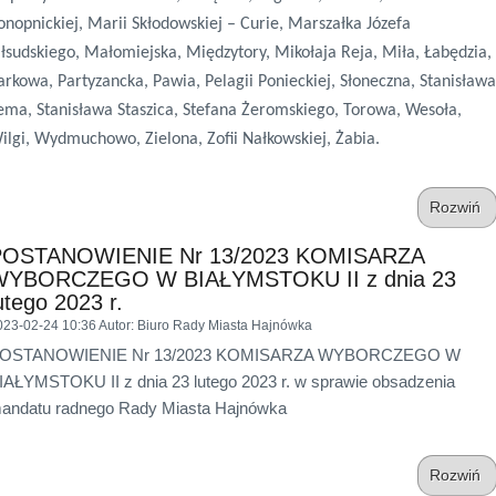
onopnickiej, Marii Skłodowskiej – Curie, Marszałka Józefa
iłsudskiego, Małomiejska, Międzytory, Mikołaja Reja, Miła, Łabędzia,
arkowa, Partyzancka, Pawia, Pelagii Ponieckiej, Słoneczna, Stanisława
ema, Stanisława Staszica, Stefana Żeromskiego, Torowa, Wesoła,
ilgi, Wydmuchowo, Zielona, Zofii Nałkowskiej, Żabia.
Rozwiń
POSTANOWIENIE Nr 13/2023 KOMISARZA
WYBORCZEGO W BIAŁYMSTOKU II z dnia 23
utego 2023 r.
023-02-24 10:36
Autor
: Biuro Rady Miasta Hajnówka
OSTANOWIENIE Nr 13/2023 KOMISARZA WYBORCZEGO W
IAŁYMSTOKU II z dnia 23 lutego 2023 r. w sprawie obsadzenia
andatu radnego Rady Miasta Hajnówka
Rozwiń