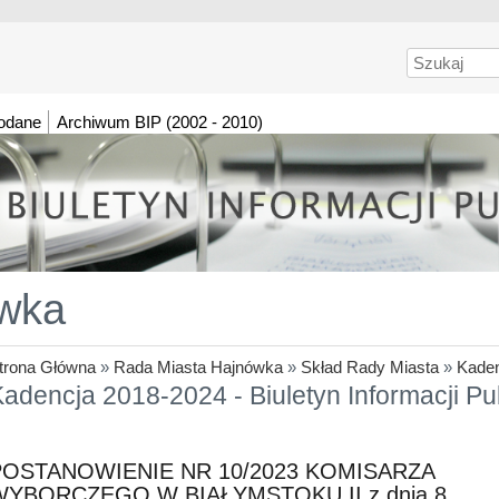
Szukaj
dodane
Archiwum BIP (2002 - 2010)
wka
trona Główna
»
Rada Miasta Hajnówka
»
Skład Rady Miasta
»
Kaden
adencja 2018-2024 - Biuletyn Informacji P
POSTANOWIENIE NR 10/2023 KOMISARZA
WYBORCZEGO W BIAŁYMSTOKU II z dnia 8