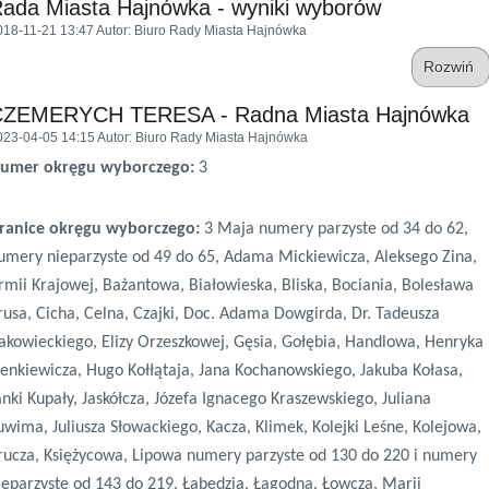
ada Miasta Hajnówka - wyniki wyborów
018-11-21 13:47
Autor
: Biuro Rady Miasta Hajnówka
Rozwiń
CZEMERYCH TERESA - Radna Miasta Hajnówka
023-04-05 14:15
Autor
: Biuro Rady Miasta Hajnówka
umer okręgu wyborczego:
3
ranice okręgu wyborczego:
3 Maja numery parzyste od 34 do 62,
umery nieparzyste od 49 do 65, Adama Mickiewicza, Aleksego Zina,
rmii Krajowej, Bażantowa, Białowieska, Bliska, Bociania, Bolesława
rusa, Cicha, Celna, Czajki, Doc. Adama Dowgirda, Dr. Tadeusza
akowieckiego, Elizy Orzeszkowej, Gęsia, Gołębia, Handlowa, Henryka
ienkiewicza, Hugo Kołłątaja, Jana Kochanowskiego, Jakuba Kołasa,
anki Kupały, Jaskółcza, Józefa Ignacego Kraszewskiego, Juliana
uwima, Juliusza Słowackiego, Kacza, Klimek, Kolejki Leśne, Kolejowa,
rucza, Księżycowa, Lipowa numery parzyste od 130 do 220 i numery
ieparzyste od 143 do 219, Łabędzia, Łagodna, Łowcza, Marii