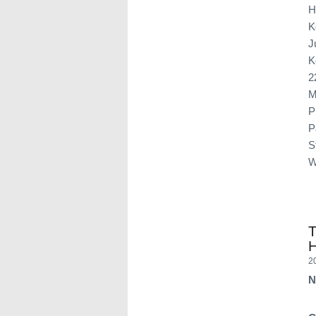
H
K
J
K
2
M
P
P
S
W
H
2
N