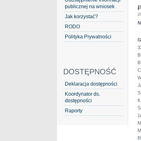
publicznej na wniosek
2
Jak korzystać?
N
RODO
Polityka Prywatności
G
3
B
B
DOSTĘPNOŚĆ
C
W
Deklaracja dostępności
J
S
Koordynator ds.
dostępności
K
Ś
Raporty
1
M
M
R