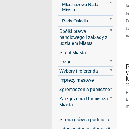
Młodzieżowa Rada
K
Miasta
P
Rady Osiedla
P
L
Spółki prawa
W
handlowego i zakłady z
udziałem Miasta
Statut Miasta
Urząd
Wybory i referenda
l
Imprezy masowe
2
Zgromadzenia publiczne
P
Zarządzenia Burmistrza
B
Miasta
m
Strona główna podmiotu
Udostępnienie informacji