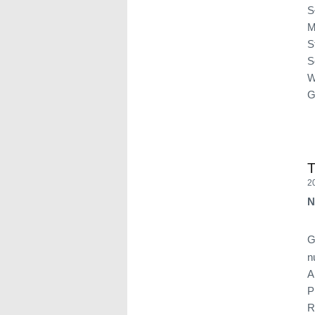
S
M
S
S
W
G
T
2
N
G
n
A
P
R