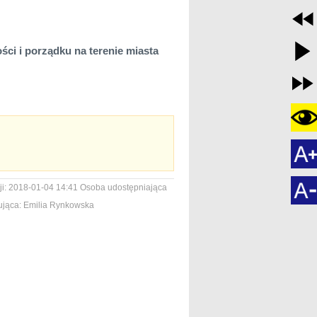
ci i porządku na terenie miasta
i:
2018-01-04 14:41
Osoba udostępniająca
jąca:
Emilia Rynkowska