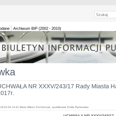
Szukaj
dodane
Archiwum BIP (2002 - 2010)
wka
UCHWAŁA NR XXXV/243/17 Rady Miasta Haj
017r.
18-01-04 14:41 Marta Wilson-Trochimczyk, opublikował: Emilia Rynkowska
UCHWAŁA NR XXXV/243/17