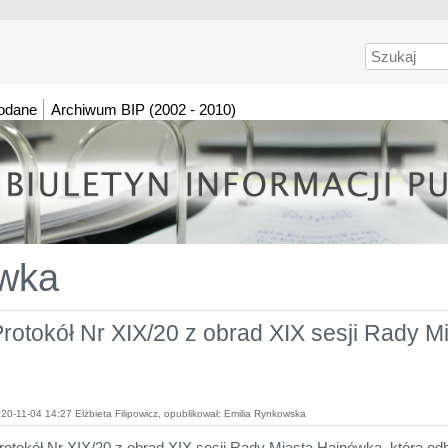
Szukaj
dodane
Archiwum BIP (2002 - 2010)
wka
rotokół Nr XIX/20 z obrad XIX sesji Rady 
20-11-04 14:27 Elżbieta Filipowicz, opublikował: Emilia Rynkowska
rotokół Nr XIX/20 z obrad XIX sesji Rady Miasta Hajnówka, która odb