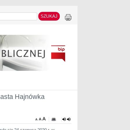
Miasta Hajnówka
yła się 24 czerwca 2020 r. w